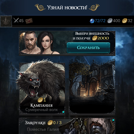
Узнай новости!
45
72
/72
400
32
Выбери внешность
и получи
2000
Сохранить
1
Кампания
Сумеречный волк
0 / 3
Закоулки
Поместье Галия