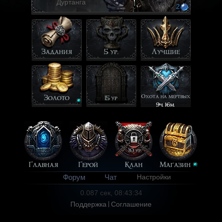
Дуртанга
2
Задания
5 ур.
Лучшие
Охота на мертвых
Золото
15 ур
9ч. 16м.
10 ур.
Главная
Герой
Клан
Магазин
Форум
Чат
Настройки
0.087 сек, 08:43:34
Поддержка
Соглашение