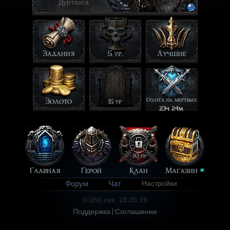
Дуртанга
2
Задания
5 ур.
Лучшие
Охота на мертвых
Золото
15 ур
23ч. 24м.
10 ур.
Главная
Герой
Клан
Магазин
Форум
Чат
Настройки
0.066 сек, 18:35:19
Поддержка
Соглашение