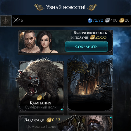
Узнай новости!
45
72
/72
400
26
Выбери внешность
и получи
2000
Сохранить
1
Кампания
Сумеречный волк
0 / 3
Закоулки
Поместье Галия