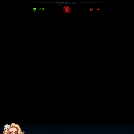
Журнал боя
46
16