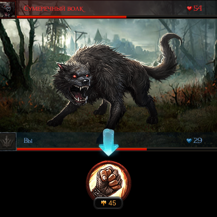
Сумеречный волк
54
Вы
29
45