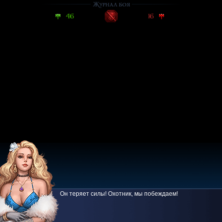
Журнал боя
46
16
Он теряет силы! Охотник, мы побеждаем!