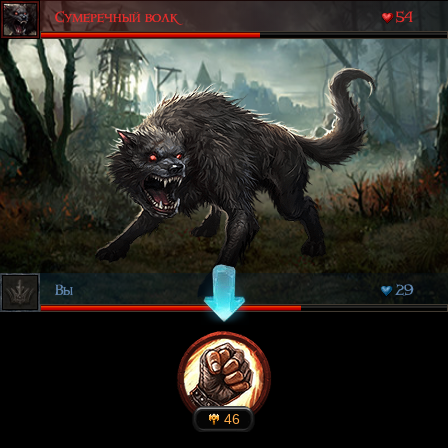
Сумеречный волк
54
Вы
29
46